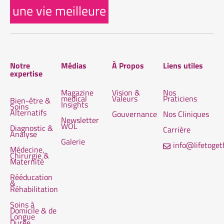
une vie meilleure
Notre
Médias
À Propos
Liens utiles
expertise
Magazine
Vision &
Nos
medical
Valeurs
Praticiens
Bien-être &
Insights
Soins
Alternatifs
Gouvernance
Nos Cliniques
Newsletter
WOL
Diagnostic &
Carrière
Analyse
Galerie
info@lifetoge
Médecine,
Chirurgie &
Maternité
Rééducation
&
Réhabilitation
Soins à
Domicile & de
Longue
Durée