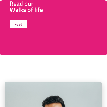
Read our
Walks of life
Read