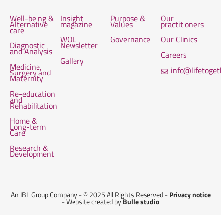
Well-being &
Insight
Purpose &
Our
Alternative
magazine
Values
practitioners
care
WOL
Governance
Our Clinics
Diagnostic
Newsletter
and Analysis
Careers
Gallery
Medicine,
info@lifetoge
Surgery and
Maternity
Re-education
and
Rehabilitation
Home &
Long-term
Care
Research &
Development
An IBL Group Company - © 2025 All Rights Reserved -
Privacy notice
- Website created by
Bulle studio